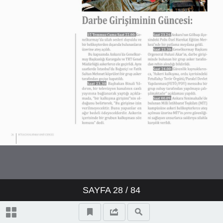
SAYFA
28
/ 84