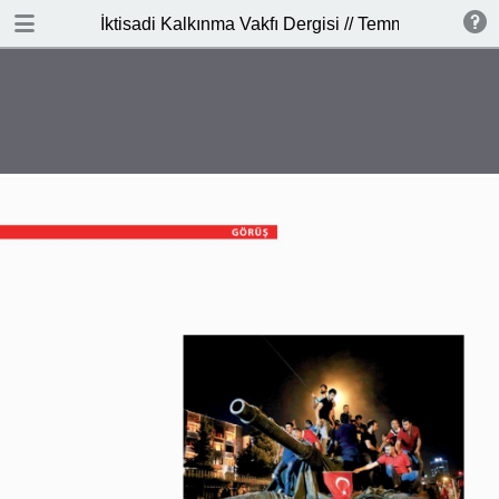
İNDİR
İktisadi Kalkınma Vakfı Dergisi // Temmuz - Ağusto
publication.pdf
9.1 MB