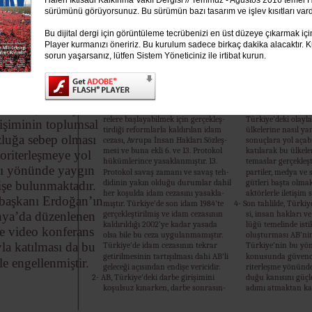
Halen İktisadi Kalkınma Vakfı Dergisi // Temmuz - Ağustos 2016 temel
hip olan bazı AB ül
sürümünü görüyorsunuz. Bu sürümün bazı tasarım ve işlev kısıtları vard
Türkiye’deki darbe 
kilerinin hissedilm
Bu dijital dergi için görüntüleme tecrübenizi en üst düzeye çıkarmak iç
ratmıştır. Türkiye’d
Player kurmanızı öneririz. Bu kurulum sadece birkaç dakika alacaktır. Ku
şiminin toplumsal
sorun yaşarsanız, lütfen Sistem Yöneticiniz ile irtibat kurun.
sebep olması ve ot
yol açması yönünde
şe bulunmaktadır.
üyelik müzakerelerinin kesilmesine
Erdoğan’ın Almany
neden olabilir. Türkiye’nin Helsinki
mitinge video konf
erinde, Türkiye’deki
Zirvesi sonrasında AB ile müzake-
tılması da bu sebep
relere başlayabilmek için gerçekleş-
Türkiye’deki olayla
rişiminin toplumsal
tirdiği reformlarla kaldırılan idam
ülkelerine nasıl yan
luğa sebep olması
cezası, Avrupa İnsan Hakları Sözleş-
sonuçlara yol açab
mesi ve buna ekli 6. ve 13. Protokol
katılarak bu ülkele
toriterleşmeye yol
hükümlerince yasaklanmıştır. 13.
temaslar gerçekleşti
ı yönünde yaygın
Protokol savaş zamanı ve savaş teh-
partiler, medya ve 
didinin yakın olduğu durumlar dahil
gütleri başta olma
işe bulunmaktadır.
her koşulda idam cezasını yasakla-
aktörlerle iletişim 
aşkanı Erdoğan’ın
mıştır. Türkiye’de son idam 1984’te
4- Son tahlilde, Türki
gerçekleştirilmiş ve idam cezasının
si, insan hakları 
ya’da düzenlenen
kaldırıldığı 2002’ye kadar yasada
lüğü temelinde istik
e video konferans
olsa bile bu ceza uygulanmamıştır.
oluşturması AB’nin 
la katılması da bu
Türkiye’de idam cezasının tekrar
Türkiye’nin bu yön
getirilmesinin tartışılması dahi AB’li
konusunda güvence
le engellenmiştir.
geleceği açısından endişe vericidir.
riterleşme yönünde
2- AB, Türkiye’deki darbe girişimini
duğu kanısını güçl
koşulsuz kınarken, darbe sonrasın-
adımı atmaktan ka