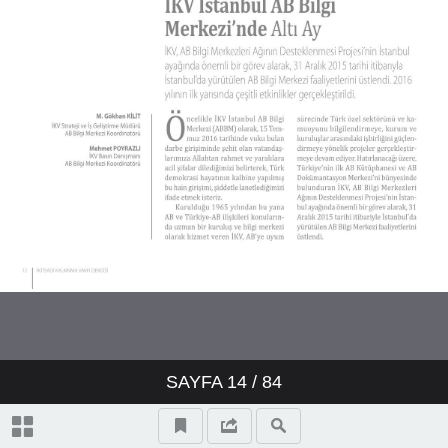
SAYFA
14
/ 84