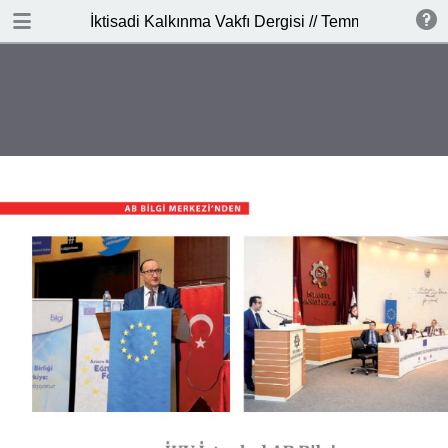
İNDİR
İktisadi Kalkınma Vakfı Dergisi // Temmuz - Ağusto
publication.pdf
9.1 MB