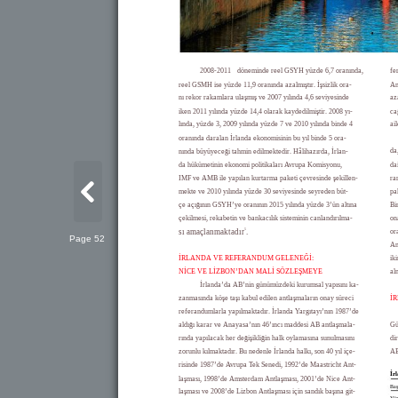
2008-2011
döneminde reel GSYH yüzde 6,7 oranında,
fe
reel GSMH ise yüzde 11,9 oranında azalmıştır. İşsizlik ora-
An
nı rekor rakamlara ulaşmış ve 2007 yılında 4,6 seviyesinde
az
iken 2011 yılında yüzde 14,4 olarak kaydedilmiştir. 2008 yı-
ca
lında, yüzde 3, 2009 yılında yüzde 7 ve 2010 yılında binde 4
ai
oranında daralan İrlanda ekonomisinin bu yıl binde 5 ora-
da
nında büyüyeceği tahmin edilmektedir. Hâlihazırda, İrlan-
da hükümetinin ekonomi politikaları Avrupa Komisyonu,
da
IMF ve AMB ile yapılan kurtarma paketi çevresinde şekillen-
ra
mekte ve 2010 yılında yüzde 30 seviyesinde seyreden büt-
pa
çe açığının GSYH’ye oranının 2015 yılında yüzde 3’ün altına
Bi
çekilmesi, rekabetin ve bankacılık sisteminin canlandırılma-
on
5
sı amaçlanmaktadır
.
or
Page 52
An
İRLANDA VE REFERANDUM GELENEĞİ:
ik
NİCE VE LİZBON’DAN MALİ SÖZLEŞMEYE
alm
İrlanda’da AB’nin günümüzdeki kurumsal yapısını ka-
zanmasında köşe taşı kabul edilen antlaşmaların onay süreci
İ
referandumlarla yapılmaktadır. İrlanda Yargıtayı’nın 1987’de
aldığı karar ve Anayasa’nın 46’ıncı maddesi AB antlaşmala-
Gü
rında yapılacak her değişikliğin halk oylamasına sunulmasını
di
zorunlu kılmaktadır. Bu nedenle İrlanda halkı, son 40 yıl içe-
AB
risinde 1987’de Avrupa Tek Senedi, 1992’de Maastricht Ant-
İr
laşması, 1998’de Amsterdam Antlaşması, 2001’de Nice Ant-
Baş
laşması ve 2008’de Lizbon Antlaşması için sandık başına git-
Yü