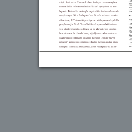
miştir. Bunlardan, Nice ve Lizbon Antlaşmalarının onaylan-
Nüf
masına ilişkin referandumlardan “hayır” oyu çıkmış ve ant-
Res
laşmalar Brüksel’in baskısıyla yapılan ikinci referandumlarda
Par
onaylanmıştır. Nice Antlaşması’nın ilk referandumda redde-
GS
Kiş
dilmesinde, AB’nin on iki yeni üye devleti kapsayacak şekilde
Yön
genişlemesiyle Ortak Tarım Politikası kapsamındaki fonların
Cum
yeni ülkelere kanalize edilmesi ve oy ağırlıklarının yeniden
Ba
hesaplanması ile İrlanda’nın oy ağırlığının azalmasından ve
Dış
oluşturulması öngörülen savunma gücünün İrlanda’nın “ta-
AB 
rafsızlık” geleneğini zedeleyeceğinden duyulan endişe etkili
Avr
olmuştur. İrlanda kamuoyunun Lizbon Antlaşması’na ilk re-
Ulu