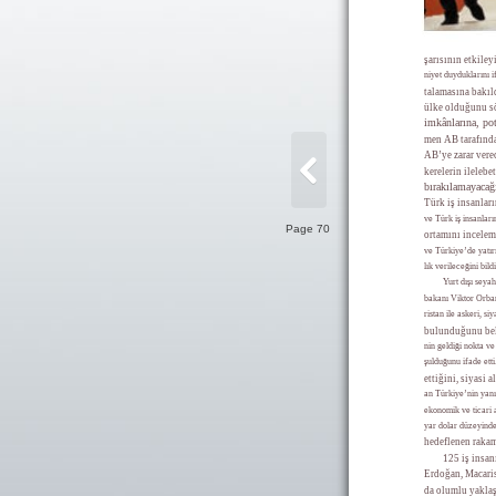
şarısının etkil
niyet duyduklarını i
talamasına bakı
ülke olduğunu s
imkânlarına, po
men AB tarafında
AB’ye zarar vere
kerelerin ileleb
bırakılamayacağı
Türk iş insanla
ve Türk iş insanları
Page 70
ortamını incele
ve Türkiye’de yatır
lık verileceğini bildi
Yurt dışı seya
bakanı Viktor Orba
ristan ile askeri, s
bulunduğunu beli
nin geldiği nokta v
şulduğunu ifade ett
ettiğini, siyasi 
an Türkiye’nin yan
ekonomik ve ticari a
yar dolar düzeyinde 
hedeflenen rakam
125 iş insan
Erdoğan, Macaris
da olumlu yaklaş