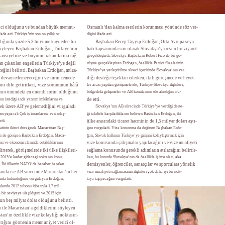
eyici olduğunu ve bundan büyük memnu-
Osmanlı’dan kalma eserlerin korunması yönünde söz ver-
fade etti. Türkiye’nin son on yıllık or-
diğini ifade etti.
ldığında yüzde 5,3 büyüme kaydeden bir
Başbakan Recep Tayyip Erdoğan, Orta Avrupa seya-
öyleyen Başbakan Erdoğan, Türkiye’nin
hati kapsamında son olarak Slovakya’ya resmi bir ziyaret
tansiyeline ve büyüme rakamlarına rağ-
gerçekleştirdi. Slovakya Başbakanı Robert Fico ile bir gö-
n çıkarılan engellerin Türkiye’ye değil
rüşme gerçekleştiren Erdoğan, özellikle Patriot füzelerinin
ceğini belirtti. Başbakan Erdoğan, müza-
Türkiye’ye yerleştirilme süreci içerisinde Slovakya’nın ver-
et devam edemeyeceğini ve sürüncemede
diği desteğe teşekkür ederken, ikili görüşmede ve heyet-
nı dile getirirken, vize sorununun hâlâ
ler arası yapılan görüşmelerde, Türkiye-Slovakya ilişkileri,
rının önündeki en önemli sorun olduğunu
bölgedeki gelişmeler ve AB konularının ele alındığını ifa-
de etti.
nın istediği anda yatırım imkânlarını ve
mek üzere AB’ye gelemediğini vurguladı
Slovakya’nın AB sürecinde Türkiye’ye verdiği deste-
ım yapacak Çek iş insanlarına vatandaş-
ği takdirle karşıladıklarını belirten Başbakan Erdoğan, iki
rdi.
ülke arasındaki ticaret hacminin de 1,5 milyar doları aştı-
hatinin ikinci durağında Macaristan Baş-
ğını vurguladı. Vize konusuna da değinen Başbakan Erdo-
n ile görüşen Başbakan Erdoğan, Maca-
ğan, Slovak halkının Türkiye’ye girişini kolaylaştırmak için
iyasi ve ekonomi alanında ortaklıklarının
vize konusunda çalışmalar yapılacağını ve vize muafiyeti
rterek, görüşmelerde iki ülke ilişkileri-
sağlama konusunda gerekli adımların atılacağını belirtir-
e 2015’e kadar gideceği noktanın konu-
ken, bu konuda Slovakya’nın da özellikle iş insanları, aka-
i. İki ülkenin NATO’da beraber hareket
demisyenler, öğrenciler, sanatçılar ve sporculara yönelik
alanda ise AB sürecinde Macaristan’ın her
vize muafiyeti sağlamasının ilişkileri çok daha iyi bir nok-
ında bulunduğunu vurgulayan Erdoğan,
taya taşıyacağını vurguladı.
landa 2012 yılsonu itibarıyla 1,7 mil-
bir seviyeye ulaşıldığını ve 2015 için
ın beş milyar dolar olduğunu belirtti.
ı ile Macaristan’a geldiklerini söyleyen
tan’ın özellikle vize kolaylığı noktasın-
tığını görmenin memnuniyet verici ol-