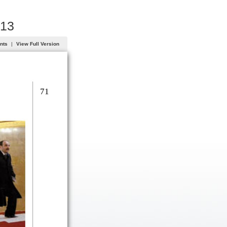
013
ents
|
View Full Version
71