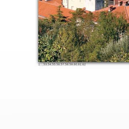
1
...,
53
,
54
,
55
,
56
,
57
,
58
,
59
,
60
,
61
,
62