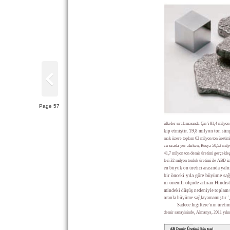
Page 57
ülkeler sıralamasında Çin’i 81,4 milyon 
kip etmiştir. 19,8 milyon ton süng
mak üzere toplam 62 milyon ton üretim
cü sırada yer alırken, Rusya 50,52 mil
41,7 milyon ton demir üretimi gerçekleşt
leri 32 milyon tonluk üretimi ile ABD i
en büyük on üretici arasında yal
bir önceki yıla göre büyüme sağ
ni önemli ölçüde artıran Hindist
mindeki düşüş nedeniyle toplam ü
7
oranla büyüme sağlayamamıştır
Sadece İngiltere’nin üreti
demir sanayisinde, Almanya, 2011 yılın
AB Demir Üretimi (bin ton)