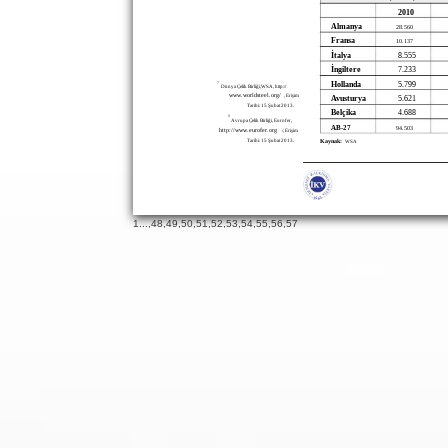
2010
Almanya
28.560
Fransa
10.137
İtalya
8.555
İngiltere
7.233
7
Hollanda
5.799
Dünya Çelik Birliği,WSA, http://
www.worldsteel.org/
, Erişim
Avusturya
5.621
Tarihi: 15 Şubat 2013.
Belçika
4.688
8
Avrupa Çelik Birliği, Eurofer,
AB-27
94.503
http://www.eurofer.org
/, Erişim
Tarihi: 15 Şubat 2013.
Kaynak:
WSA
19
65
1
...,
48
,
49
,
50
,
51
,
52
,
53
,
54
,
55
,
56
,
57