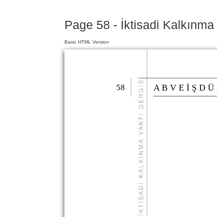
Page 58 - İktisadi Kalkınma
Basic HTML Version
58
A B V E İ Ş D Ü 