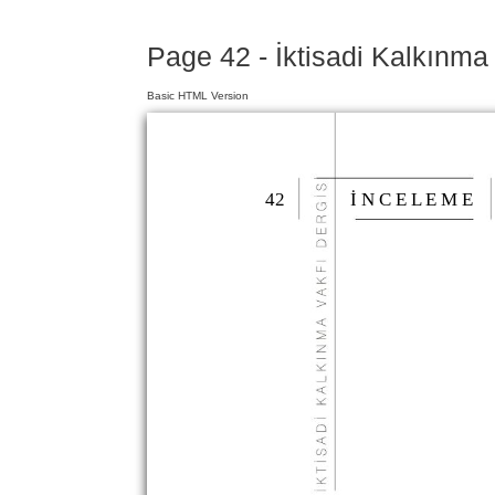
Page 42 - İktisadi Kalkınma
Basic HTML Version
42
İ N C E L E M E