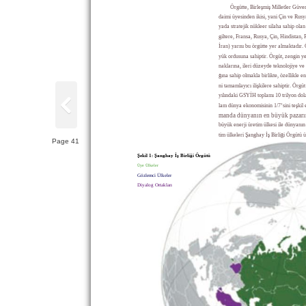
Örgütte, Birleşmiş Milletler Güve
daimi üyesinden ikisi, yani Çin ve Rus
yada stratejik nükleer silaha sahip ola
giltere, Fransa, Rusya, Çin, Hindistan,
İran) yarısı bu örgütte yer almaktadır
yük ordusuna sahiptir. Örgüt, zengin ye
naklarına, ileri düzeyde teknolojiye ve 
ğına sahip olmakla birlikte, özellikle en
ni tamamlayıcı ilişkilere sahiptir. Örgü
yılındaki GSYİH toplamı 10 trilyon dol
lam dünya ekonomisinin 1/7’sini teşkil 
manda dünyanın en büyük pazarın
büyük enerji üretim ülkesi ile dünyanın
tim ülkeleri Şanghay İş Birliği Örgütü 
Page 41
Şekil 1: Şanghay İş Birliği Örgütü
Üye Ülkeler
Gözlemci Ülkeler
Diyalog Ortakları