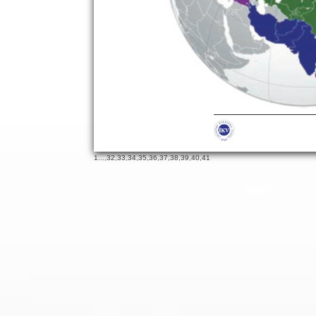
19
65
1
...,
32
,
33
,
34
,
35
,
36
,
37
,
38
,
39
,
40
,
41