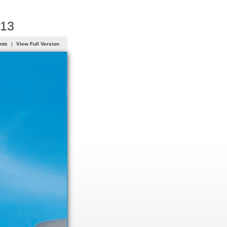
013
ents
|
View Full Version