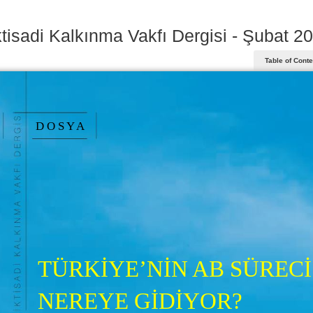
ktisadi Kalkınma Vakfı Dergisi - Şubat 2
Table of Cont
D O S Y A
TÜRKİYE’NİN AB SÜRECİ
NEREYE GİDİYOR?