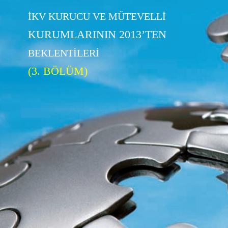
İKV KURUCU VE MÜTEVELLİ
KURUMLARININ 2013’TEN
BEKLENTİLERİ
(3. BÖLÜM)