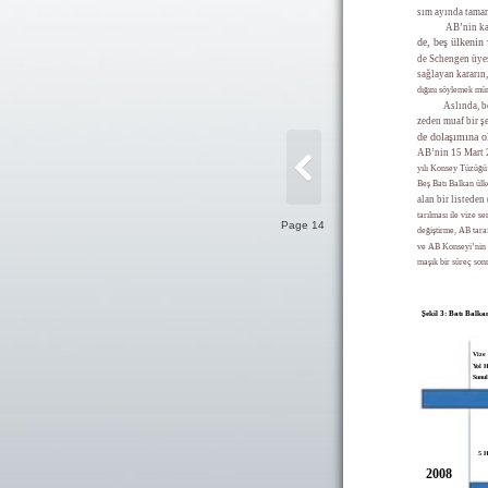
sım ayında tamam
AB’nin ka
de, beş ülkenin 
de Schengen üye
sağlayan kararın,
dığını söylemek m
Aslında, b
zeden muaf bir ş
de dolaşımına o
AB’nin 15 Mart 2
yılı Konsey Tüzüğü’
Beş Batı Balkan ülk
alan bir listeden 
tarılması ile vize s
Page 14
değiştirme, AB tar
ve AB Konseyi’nin 
maşık bir süreç son
Şekil 3: Batı Balka
Vize 
Yol H
Sunu
5 H
2008