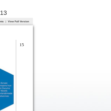
013
ents
|
View Full Version
15