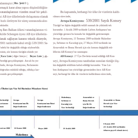
).
lanmıştır (
Bkz. Şekil 3
rmaşık karar alma yapısı düşünüldüğün-
vatandaşlarının vizeden muaf bir şekil-
Bu kapsamda, herhangi bir ülke ile vizelerin kaldı-
si AB üye ülkelerinde dolaşımına olanak
rılması sürecinde;
539/2001 Sayılı Konsey
 hızlı ilerleyen bir süreç sonrasında alın-
Avrupa Komisyonu:
ümkündür.
Tüzüğü’ne ilişkin değişiklik teklifi sunmak ile yükümlü tek
eş Batı Balkan ülkesi vatandaşlarının vi-
kurumdur. 1 Aralık 2009 tarihinde Lizbon Antlaşması’nın
ekilde Schengen üyesi AB üye ülkelerin-
yürürlüğe girmesi bu konuda bir değişiklik getirmemiştir.
lanak sağlayan kararın teknik düzeyde,
Avrupa Komisyonu, 15 Temmuz 2009 tarihinde Makedon-
001 tarihinde kabul ettiği 539/2001 Sa-
ya, Sırbistan ve Karadağ için; 27 Mayıs 2010 tarihinde ise
ndeki bir değişiklik olduğu söylenebilir.
Arnavutluk ve Bosna Hersek için söz konusu değişiklik tek-
esinin, söz konusu tüzüğün ekinde yer
liflerini AB Konseyi’ne sunmuştur.
) ak-
(
Kara Liste
) diğer listeye (
Beyaz Liste
AB Konseyi:
27 Üye Devletin temsil edildiği AB Kon-
erbestliği gerçekleşmiştir. Ancak bu yer
seyi, Avrupa Komisyonu tarafından sunulan tüzüğe iliş-
afında; Avrupa Komisyonu, Parlamento
kin değişiklik teklifinin kabul edildiği kurumdur. Yine Liz-
doğrudan müdahil olduğu, oldukça kar-
bon Antlaşması’nın yürürlüğe girmesinden önce AB Kon-
rasında gerçekleşmiştir.
seyi, herhangi bir ülke ile vizelerin kaldırılması sürecinde,
n Ülkeleri için Vize Yol Haritaları Müzakere Süreci
Makedonya,
Arnavutluk ve
Serbestliği
Avrupa
Avrupa
Arnavutluk ve Bosna
Sırbistan ve
Bosna Hersek
aritasının
Komisyonu’nun İlk
Komisyonu’nun İkinci
Hersek için Vize
Karadağ için
için İki Ek
lması
Değerlendirmesi
Değerlendirmesi
Serbestliği
Vize Serbestliği
Değerlendirme
8 Kasım 2010
(15 Aralık 2010 tarihinden
aziran 2008
24 Kasım 2008
Mayıs 2009
19 Aralık 2009
itibaren geçerli olmak üzere)
Makedonya