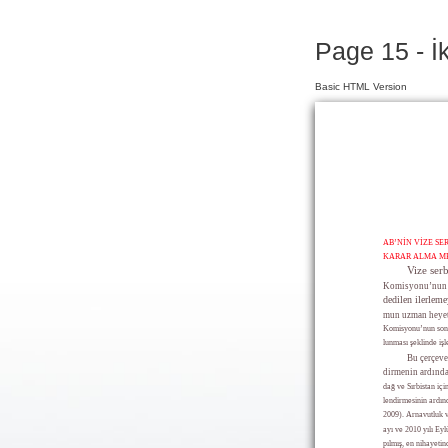
Page 15 - İ
Basic HTML Version
AB’NİN VİZE SE
KARAR ALMA M
Vize serb
Komisyonu’nun ş
dedilen ilerleme
mun uzman heyetl
Komisyonu’nun son
lunması şeklinde işl
Bu çerçeve
dirmenin ardınd
dağ ve Sırbistan iç
lendirmesinin ardın
2009). Arnavutluk v
ayı ve 2010 yılı Ey
pılmış, en nihayetin