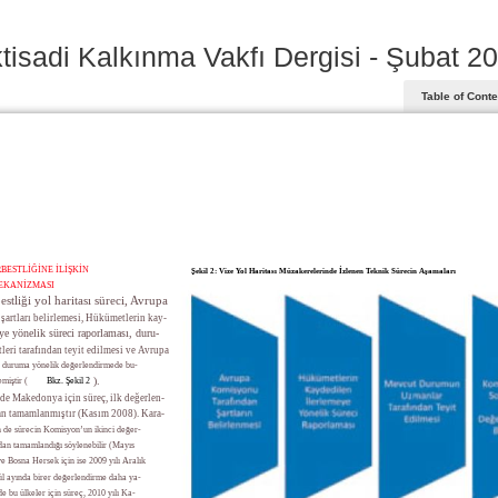
ktisadi Kalkınma Vakfı Dergisi - Şubat 2
Table of Cont
RBESTLİĞİNE İLİŞKİN
Şekil 2: Vize Yol Haritası Müzakerelerinde İzlenen Teknik Sürecin Aşamaları
EKANİZMASI
estliği yol haritası süreci, Avrupa
artları belirlemesi, Hükümetlerin kay-
ye yönelik süreci raporlaması, duru-
eri tarafından teyit edilmesi ve Avrupa
 duruma yönelik değerlendirmede bu-
).
emiştir (
Bkz. Şekil 2
de Makedonya için süreç, ilk değerlen-
an tamamlanmıştır (Kasım 2008). Kara-
in de sürecin Komisyon’un ikinci değer-
dan tamamlandığı söylenebilir (Mayıs
e Bosna Hersek için ise 2009 yılı Aralık
lül ayında birer değerlendirme daha ya-
de bu ülkeler için süreç, 2010 yılı Ka-