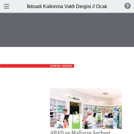
İNDİR
İktisadi Kalkınma Vakfı Dergisi // Ocak - Şubat 201
publication.pdf
6.6 MB