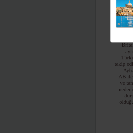
Brit
ayr
Türki
takip edi
Ayha
AB ile
ve ta
nedeni
dur
olduğ