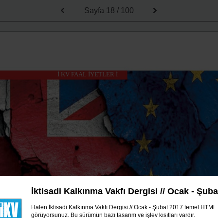
Sayfa
18 / 100
İ KV FAAL İYETLER İ
İktisadi Kalkınma Vakfı Dergisi // Ocak - Şub
Halen İktisadi Kalkınma Vakfı Dergisi // Ocak - Şubat 2017 temel HTM
İKV Başkanı: “
Türk
görüyorsunuz. Bu sürümün bazı tasarım ve işlev kısıtları vardır.