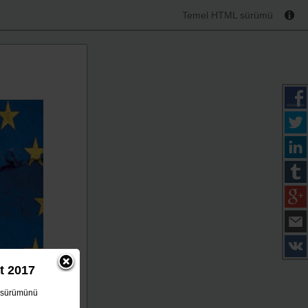
Temel HTML sürümü
at 2017
L sürümünü
iye