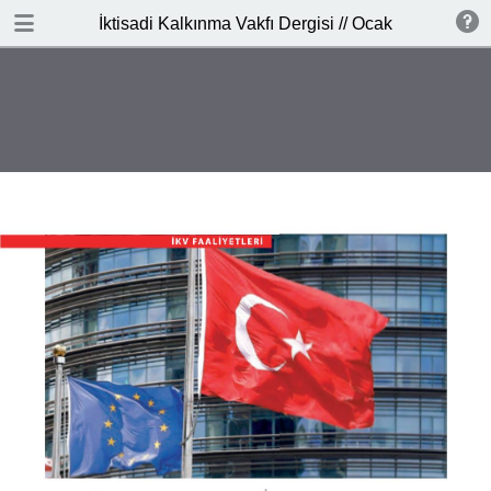
İNDİR
İktisadi Kalkınma Vakfı Dergisi // Ocak - Şubat 201
publication.pdf
6.6 MB