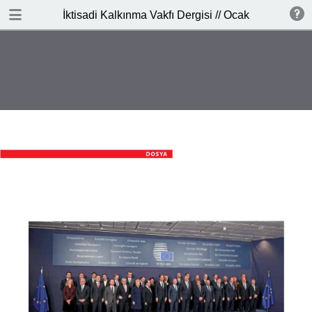
İNDİR
İktisadi Kalkınma Vakfı Dergisi // Ocak - Şubat 201
publication.pdf
3.7 MB