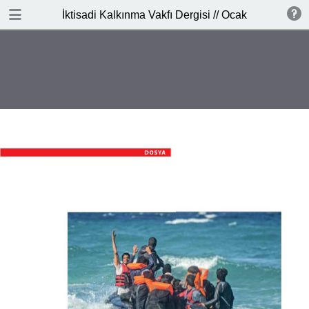
İNDİR
İktisadi Kalkınma Vakfı Dergisi // Ocak - Şubat 201
publication.pdf
3.7 MB