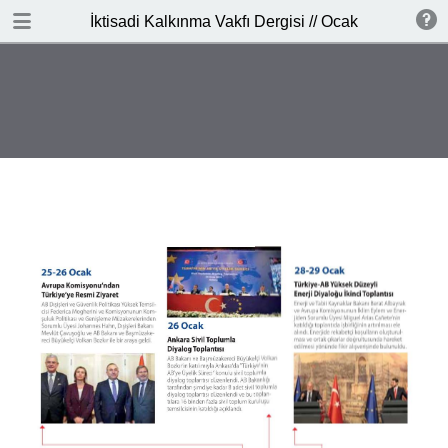
İNDİR
İktisadi Kalkınma Vakfı Dergisi // Ocak - Şubat 201
publication.pdf
3.7 MB