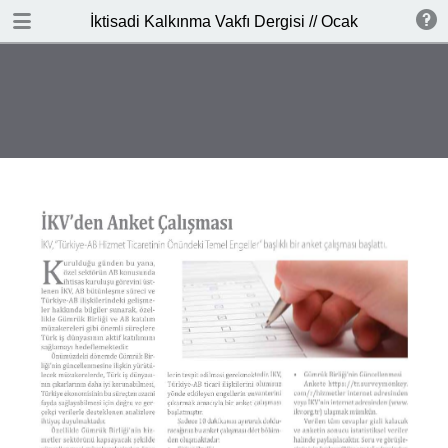
İNDİR
İktisadi Kalkınma Vakfı Dergisi // Ocak - Şubat 201
publication.pdf
3.7 MB