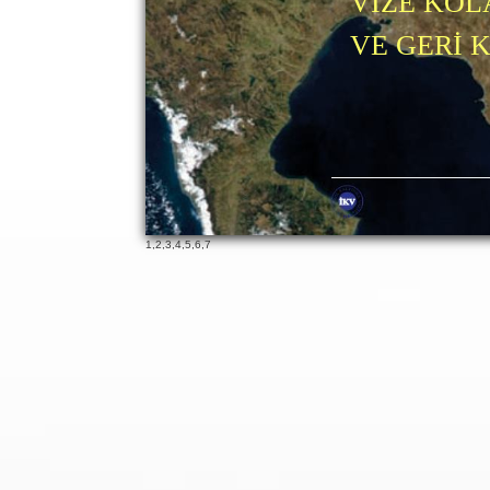
VİZE KO
VE GERİ 
65
19
1
,
2
,
3
,
4
,
5
,
6
,
7