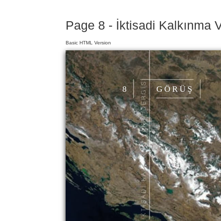
Page 8 - İktisadi Kalkınma 
Basic HTML Version
8
G Ö R Ü Ş