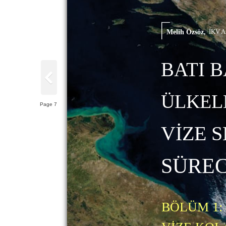
Melih Özsöz,
İKV A
BATI 
ÜLKEL
Page 7
VİZE 
SÜREC
BÖLÜM 1: