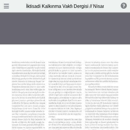
İNDİR
İktisadi Kalkınma Vakfı Dergisi // Nisan - Mayıs 20
publication.pdf
3.2 MB