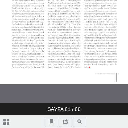
SAYFA
81
/ 88