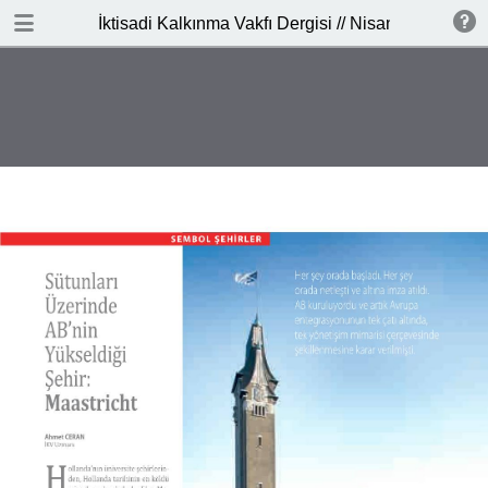
İNDİR
İktisadi Kalkınma Vakfı Dergisi // Nisan - Mayıs 20
publication.pdf
3.2 MB