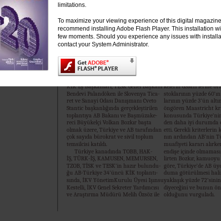
ye’nin AB müktesebat
T
limitations.
ları kapsamında son 4
167 reform yasasının ka
To maximize your viewing experience of this digital magazin
hatırlatan AB Bakanı 
recommend installing Adobe Flash Player. This installation wil
reci Bozkır, bugün itiba
gellerin kalkması hali
few moments. Should you experience any issues with installa
müzakerelere konu ola
contact your System Administrator.
fasıldan 28’ini açmaya
ürkiye-AB Karma İstişare Komi-
patmaya hazırlıklı old
tesi’nin (KİK) 34’üncü toplantı-
tüm fasıllarda müzake
sı, 8-9 Nisan 2015 tarihlerinde
yabileceğini dile getirdi.
Brüksel’de gerçekleştirildi. Türkiye-AB
Bakan Volkan Bozkır
KİK Eş Başkanları, TESK Genel Başkanı
kelerin GSMH’lerine o
Bendevi Palandöken ile Slovenya Tica-
stoklarının yüzde 60’ın
ret ve Sanayi Odası Danışmanı Cveto
larının yüzde 3’ün altı
Stantic başkanlığında gerçekleştirilen
öngören Maastricht kr
toplantıya AB Bakanı ve Başmüzake-
konusunda Türkiye’nin
reci Büyükelçi Volkan Bozkır başta
den daha iyi durumda 
olmak üzere, Türkiye ve AB tarafından
etti. Gerekli kriterlerin
çok sayıda bürokrat ve sivil toplum
nın ardından AB’nin Tü
temsilcisi katıldı.
muafiyeti kararı alırke
Türkiye kanadında TOBB, HAK-
endişe içinde olmaması 
İŞ, TÜRK-İŞ, KAMUSEN, MEMURSEN,
lirten Bozkır, kamuoy
TZOB, TİSK ve TESK’in hazır bulundu-
göre, Türkiye’de AB üye
ğu AB-Türkiye 34’üncü KİK toplantı-
duma götürülmesi hal
sında, İKV YönetimKurulu Üyesi Işınsu
yaklaşık yüzde 72’sinin
Kestelli, İKV Genel Sekreter Yardımcısı
diyeceğini ve bunun ön
ve Araştırma Müdürü Melih Özsöz ile
olduğunu vurguladı.