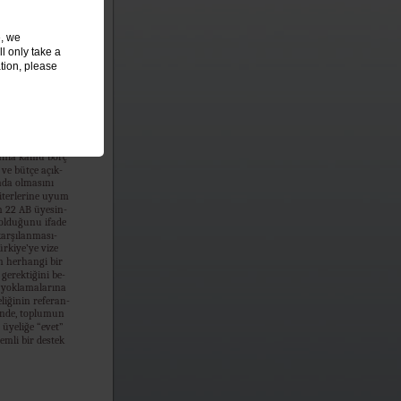
ına uyum çaba-
 yılda TBMM’de
bul edildiğini
e, we
ve Başmüzake-
l only take a
rıyla siyasi en-
nde Türkiye’nin
tion, please
n toplam 34
 ve 14’ünü ka-
uğunu ve 2 yılda
releri tamamla-
, AB üyesi ül-
ranla kamu borç
 ve bütçe açık-
nda olmasını
iterlerine uyum
 22 AB üyesin-
olduğunu ifade
 karşılanması-
rkiye’ye vize
n herhangi bir
gerektiğini be-
u yoklamalarına
liğinin referan-
inde, toplumun
 üyeliğe “evet”
emli bir destek