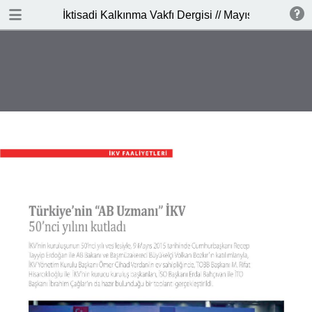
DOWNLOAD PDF
İktisadi Kalkınma Vakfı Dergisi // Mayıs-Haziran 2
publication
7.7 MB