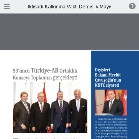
DOWNLOAD PDF
İktisadi Kalkınma Vakfı Dergisi // Mayıs-Haziran 2
publication
7.7 MB