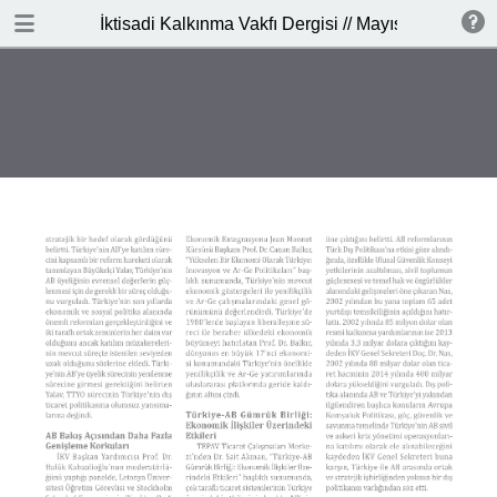
DOWNLOAD PDF
İktisadi Kalkınma Vakfı Dergisi // Mayıs-Haziran 2
publication
7.7 MB