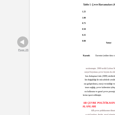
Tablo 1. Çevre Harcamaları (
1.25
1.00
0.75
0.50
0.25
0.00
Sanayi
Page 25
Kaynak:
Eurostat (online data
sıralanmıştır. 2000 tarihli Lizbon S
sosyal boyutuna çevre boyutu da ekl
bon Anlaşması’nda (2009) sürdürüle
lim değişikliği ile mücadelede yenil
nın geliştirilmesi, enerji verimliliği
insan sağlığı, çevre kalitesinin iyile
rın kullanımı ve genel çevre prensip
lerine işaret edilmiştir.
AB ÇEVRE POLİTİKASI
ALANLARI
AB çevre politikasının dinam
sı sivil toplum, devlet, yerel yöneti