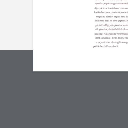
uyumlu çalışmasını gerektirmektedir
dığı çok fazla teknik konu ve uzman
le etkin bir çevre yönetimi için esast
uygulama alanları başlıca hava kali
kullanımı, doğa ve biyo-çeşitlilik, 
gürültü kirliliği, atık yönetimi endüs
risk yönetimi, sürdürülebilir kalkın
nularıdır. Aday ülkeler ve üye ülke
lama alanlarıyla -tarım, enerji, balı
nomi, turizm ve ulaşım gibi- enteg
politikaları beklenmektedir.
19
65