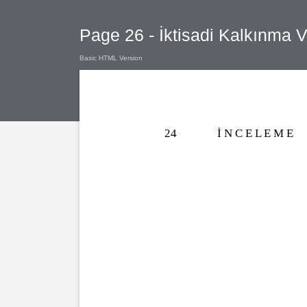
Page 26 - İktisadi Kalkınma V
Basic HTML Version
24
İ N C E L E M E