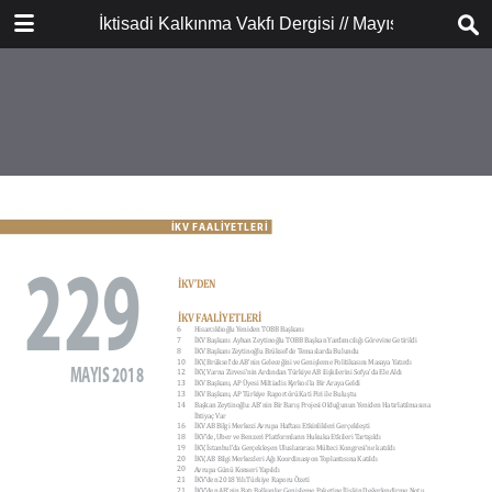
İNDİR
İktisadi Kalkınma Vakfı Dergisi // Mayıs 2018
publication.pdf
64.8 MB