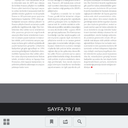
SAYFA
79
/ 88