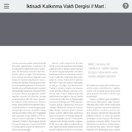
İNDİR
İktisadi Kalkınma Vakfı Dergisi // Mart 2017
publication.pdf
4.2 MB