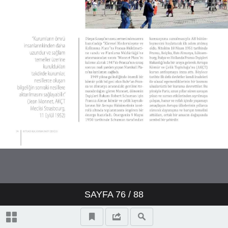
SAYFA
76
/ 88