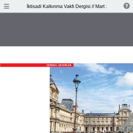
İNDİR
İktisadi Kalkınma Vakfı Dergisi // Mart 2017
publication.pdf
4.2 MB