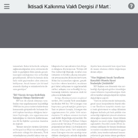
İNDİR
İktisadi Kalkınma Vakfı Dergisi // Mart 2017
publication.pdf
4.2 MB