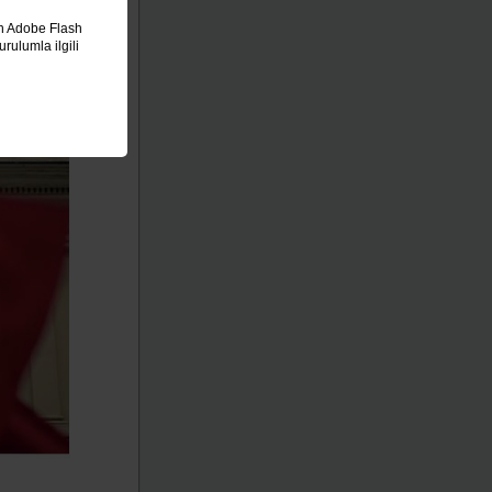
in Adobe Flash
rulumla ilgili