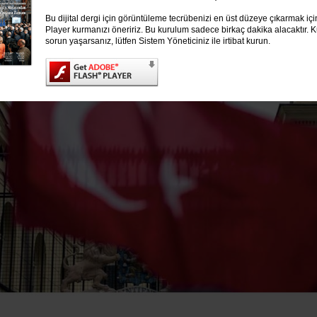
■
Bu dijital dergi için görüntüleme tecrübenizi en üst düzeye çıkarmak iç
Player kurmanızı öneririz. Bu kurulum sadece birkaç dakika alacaktır. Ku
sorun yaşarsanız, lütfen Sistem Yöneticiniz ile irtibat kurun.