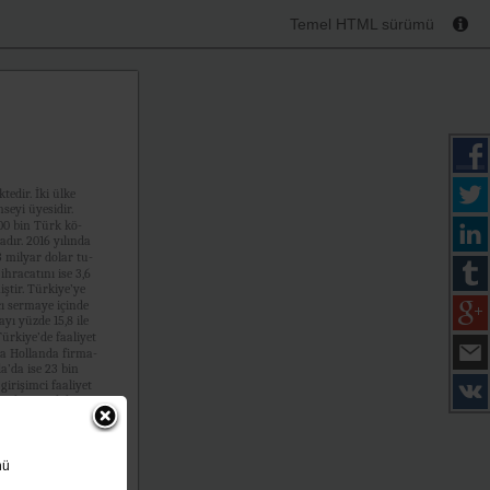
Temel HTML sürümü
tedir. İki ülke
eyi üyesidir.
00 bin Türk kö-
dır. 2016 yılında
 milyar dolar tu-
ihracatını ise 3,6
ştir. Türkiye’ye
ı sermaye içinde
yı yüzde 15,8 ile
Türkiye’de faaliyet
da Hollanda firma-
a’da ise 23 bin
girişimci faaliyet
 ve ekonomik ba-
ttefik olan Hol-
daki ilişkilerin en
mesi iki tarafın da
nü