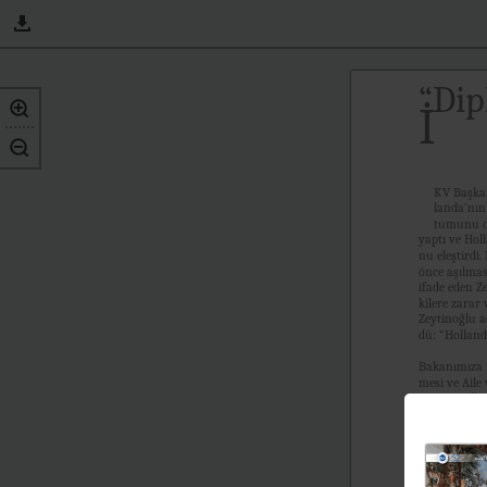
“Dip
İ
KV Başkan
landa’nın
tumunu de
yaptı ve Ho
nu eleştirdi.
önce aşılmas
ifade eden Ze
kilere zarar
Zeytinoğlu a
dü: “Holland
Bakanımıza 
mesi ve Aile 
nımızın ülkey
ilişkilerimi
tur. Bu mese
halli mümkün
liğe yol aç