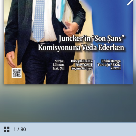
1
/
80