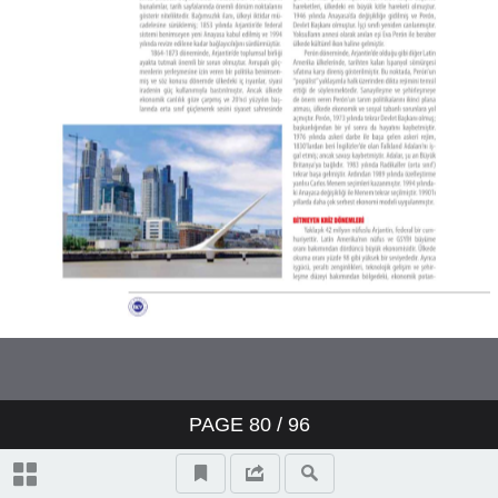
PAGE
80
/
96