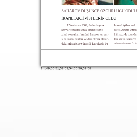
SAHAROV DÜŞÜNCE ÖZGÜRLÜĞÜ ÖDÜL
İRANLI AKTİVİSTLERİN OLDU
AP tarafından, 1988 yılından bu yana
lunan kişilere ve ku
her yıl Nobel Barış Ödülü sahibi Sovyet fi-
harov Düşünce Özgürlü
zikçi ve muhalif Andrei Saharov’un anı-
hâlihazırda tutuklu
sına insan hakları ve demokrasi alanın-
ları savunucusu ve
daki mücadeleye önemli katkılarda bu-
deh ve yönetmen Cafer
1
...,
49
,
50
,
51
,
52
,
53
,
54
,
55
,
56
,
57
,
58