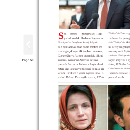
S
Türkiye’nin Dostları g
görüşmeler, Türki-
öz
konusu
ye hakkındaki İlerleme Raporu ve
zenlenen bir yemeğ
Komisyon’un Genişleme Strateji Belgesi-
rinin Türkiye’nin AB ile
nin açıklanmasından sonra taraflar ara-
nu ve siyasi gelişme
sında gerçekleşen ilk toplantı olurken,
na cevap verdi. Dışişl
Davutoğlu ve Ashton arasındaki ilk gö-
zenlenen “Türkiye’de 
Page 58
rüşmede, Türkiye’nin AB üyelik sürecinin
toğraf sergisinin aç
yanında Suriye ve Balkanlar başta olmak
rirken, AP Yeşiller G
üzere uluslararası ve bölgesel konular ele
Cohn-Bendit ile birli
alındı. Brüksel ziyareti kapsamında Dı-
Baharı Sınamaları 
şişleri Bakanı Davutoğlu ayrıca, AP’de
panele katıldı.