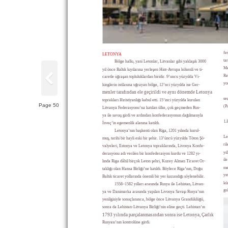
fe
LETONYA
ta
Bölge halkı, yani Letonlar, Litvanlar gibi yaklaşık 3000
Me
yıl önce Baltık kıyılarına yerleşen Hint-Avrupa kökenli ve ti-
Re
caretle uğraşan topluluklardan biridir. 9’uncu yüzyılda Vi-
yo
kinglerin istilasına uğrayan bölge, 12’nci yüzyılda ise Ger-
menler tarafından ele geçirildi ve aynı dönemde Letonya
se
toprakları Hıristiyanlığı kabul etti. 15’inci yüzyılda kurulan
Page 50
(P
Litvanya Federasyonu’na katılan ülke, çok geçmeden Rus-
ya ile savaş girdi ve ardından konfederasyonun dağılmasıyla
L
İsveç’in egemenlik alanına katıldı.
Letonya’nın başkenti olan Riga, 1201 yılında kurul-
Le
muş, tarihi bir hayli eski bir şehir. 13’üncü yüzyılda Töton Şö-
ri
valyeleri, Estonya ve Letonya topraklarında, Livonya Konfe-
yı
derasyonu adı verilen bir konfederasyon kurdu ve 1282 yı-
il
lında Riga dâhil birçok Leton şehri, Kuzey Alman Ticaret Or-
me
taklığı olan Hansa Birliği’ne katıldı. Böylece Riga’nın, Doğu
yı
Baltık ticaret yollarında önemli bir yer kazandığı söylenebilir.
kü
1558–1582 yılları arasında Rusya ile Lehistan, Litvan-
gu
ya ve Danimarka arasında yapılan Livonya Savaşı Rusya’nın
yenilgisiyle sonuçlanınca, bölge önce Litvanya Grandüklüğü,
sonra da Lehistan-Litvanya Birliği’nin eline geçti. Lehistan’ın
1793 yılında parçalanmasından sonra ise Letonya, Çarlık
Rusyası’nın kontrolüne girdi.