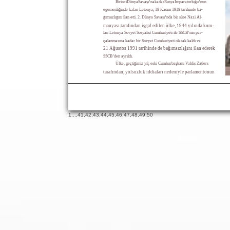
BirinciDünyaSavaşı’nakadarRusyaİmparatorluğu’nun
egemenliğinde kalan Letonya, 18 Kasım 1918 tarihinde ba-
ğımsızlığını ilan etti. 2. Dünya Savaşı’nda bir süre Nazi Al-
manyası tarafından işgal edilen ülke, 1944 yılında kuru-
lan Letonya Sovyet Sosyalist Cumhuriyeti ile SSCB’nin par-
çalanmasına kadar bir Sovyet Cumhuriyeti olarak kaldı ve
21 Ağustos 1991 tarihinde de bağımsızlığını ilan ederek
SSCB’den ayrıldı.
Ülke, geçtiğimiz yıl, eski Cumhurbaşkanı Valdis Zatlers
tarafından, yolsuzluk iddiaları nedeniyle parlamentonun
1
...,
41
,
42
,
43
,
44
,
45
,
46
,
47
,
48
,
49
,
50