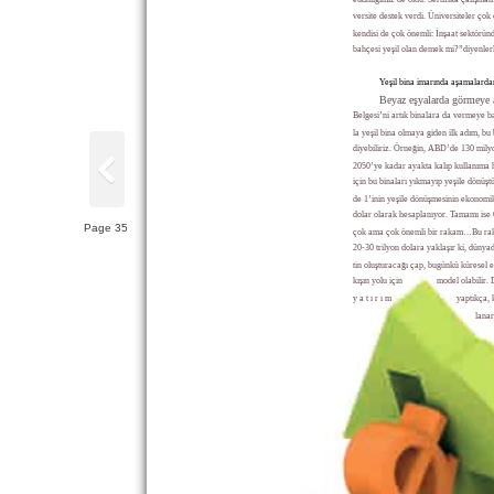
versite destek verdi. Üniversiteler ço
kendisi de çok önemli: İnşaat sektörün
bahçesi yeşil olan demek mi?”diyenler
Yeşil bina imarında aşamalarda
Beyaz eşyalarda görmeye a
Belgesi’ni artık binalara da vermeye ba
la yeşil bina olmaya giden ilk adım, bu
diyebiliriz. Örneğin, ABD’de 130 mily
2050’ye kadar ayakta kalıp kullanıma h
için bu binaları yıkmayıp yeşile dönüş
de 1’inin yeşile dönüşmesinin ekonomik
dolar olarak hesaplanıyor. Tamamı ise 
Page 35
çok ama çok önemli bir rakam…Bu ra
20-30 trilyon dolara yaklaşır ki, dünya
tin oluşturacağı çap, bugünkü küresel 
kışın yolu için
model olabilir. 
y a t ı r ı m
yaptıkça, 
lanar