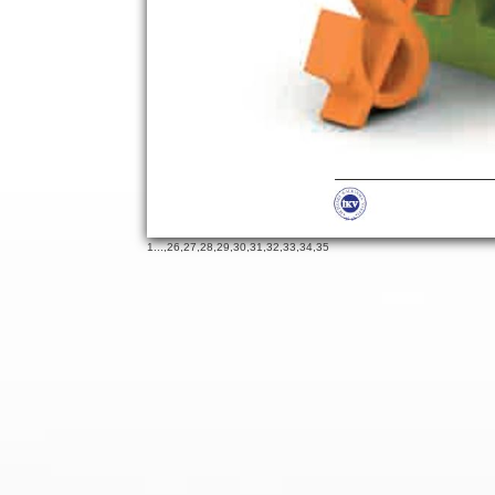
19
65
1
...,
26
,
27
,
28
,
29
,
30
,
31
,
32
,
33
,
34
,
35