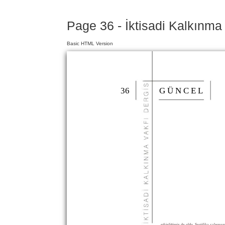
Page 36 - İktisadi Kalkınma
Basic HTML Version
36
G Ü N C E L
etkinliğimiz de oldu. Sertifika çalışma