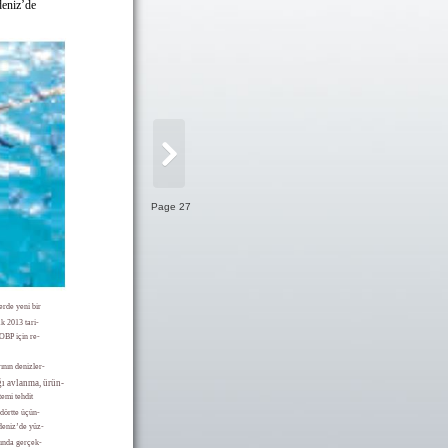
deniz’de
Page 27
erde yeni bir
k 2013 tari-
OBP için re-
rının denizler-
ğı avlanma, ürün-
temi tehdit
dörtte üçün-
kdeniz’de yüz-
nında gerçek-