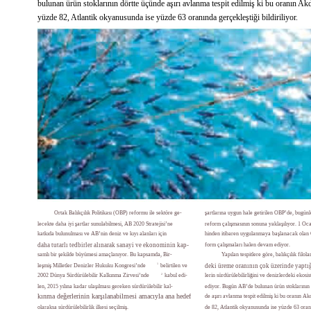
bulunan ürün stoklarının dörtte üçünde aşırı avlanma tespit edilmiş ki bu oranın Ak
yüzde 82, Atlantik okyanusunda ise yüzde 63 oranında gerçekleştiği bildiriliyor.
Ortak Balıkçılık Politikası (OBP) reformu ile sektöre ge-
şartlarına uygun hale getirilen OBP’de, bugünl
lecekte daha iyi şartlar sunulabilmesi, AB 2020 Stratejisi’ne
reform çalışmasının sonuna yaklaşılıyor. 1 Oca
katkıda bulunulması ve AB’nin deniz ve kıyı alanları için
hinden itibaren uygulanmaya başlanacak olan 
daha tutarlı tedbirler alınarak sanayi ve ekonominin kap-
form çalışmaları halen devam ediyor.
samlı bir şekilde büyümesi amaçlanıyor. Bu kapsamda, Bir-
Yapılan tespitlere göre, balıkçılık filola
1
leşmiş Milletler Denizler Hukuku Kongresi’nde
belirtilen ve
deki üreme oranının çok üzerinde yaptı
2
2002 Dünya Sürdürülebilir Kalkınma Zirvesi’nde
kabul edi-
lerin sürdürülebilirliğini ve denizlerdeki ekosis
len, 2015 yılına kadar ulaşılması gereken sürdürülebilir kal-
ediyor. Bugün AB’de bulunan ürün stoklarının 
kınma değerlerinin karşılanabilmesi amacıyla ana hedef
de aşırı avlanma tespit edilmiş ki bu oranın A
olaraksa sürdürülebilirlik ilkesi seçilmiş.
de 82, Atlantik okyanusunda ise yüzde 63 ora