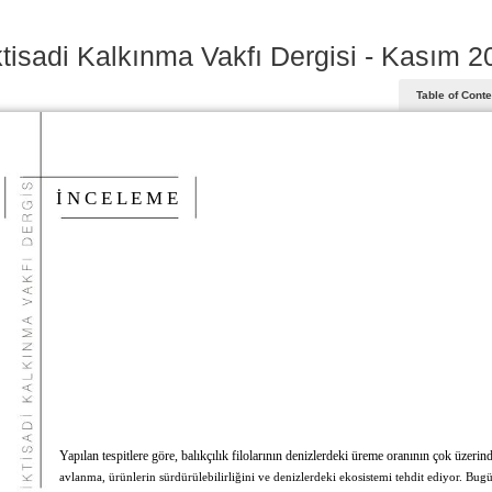
ktisadi Kalkınma Vakfı Dergisi - Kasım 2
Table of Cont
İ N C E L E M E
Yapılan tespitlere göre, balıkçılık filolarının denizlerdeki üreme oranının çok üzerin
avlanma, ürünlerin sürdürülebilirliğini ve denizlerdeki ekosistemi tehdit ediyor. Bu