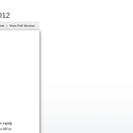
012
ents
|
View Full Version
de yaptığı
gün AB’de