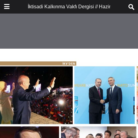
İNDİR
İktisadi Kalkınma Vakfı Dergisi // Haziran - Temmu
publication.pdf
6.6 MB