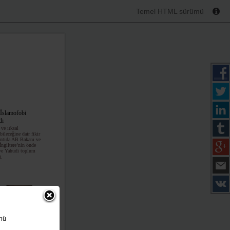
Temel HTML sürümü
 İslamofobi
dı
 ve ırksal
bileceğine dair fikir
lantıda AB Bakanı ve
ngiltere’nin önde
ve Yahudi toplum
i.
ünü