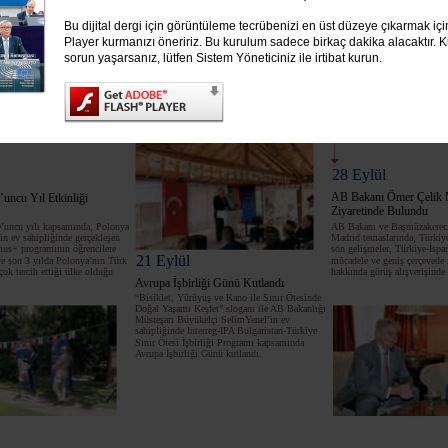
Bu dijital dergi için görüntüleme tecrübenizi en üst düzeye çıkarmak iç
Player kurmanızı öneririz. Bu kurulum sadece birkaç dakika alacaktır. Ku
sorun yaşarsanız, lütfen Sistem Yöneticiniz ile irtibat kurun.
19
20
21
22
23
24
25
26
27
28
29
28 Eylül
AB Bakanı Ömer Çelik 
uncu Yıl Etkinliği
Ziyaretinde Bulundu
’uncu yılı kapsamında, Polonya
AB Bakanı ve Başmüzakerec
in ev sahipliğinde gerçekleşen
Madrid temaslarında, Türkiye
mus+ programının öğrencilere
son gelişmeler, Türkiye-İspany
21 Eylül
ve son 3 yılda Polonya’nın Türk
mücadele ve geniş çerçevede i
çok tercih ettiği ülke olduğu
hakkında görüş alışverişinde
Avrupa İşbirliği Günü Kutlandı
“Bisiklet, Yürüyüş ve Kano ile Sınır Ötesinde
Doğal Yaşamı Keşfet” sloganı ile AB Bakanlığı
Müsteşarı Büyükelçi SelimYenel’in ev
sahipliğinde Interreg-IPA Bulgaristan-Türkiye
Sınır Ötesi İşbirliği Programı kapsamında
Avrupa İşbirliği Günü kutlandı.