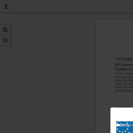
7-8 Eylül
AB Gayrıresm
Toplantısı Ge
7 Eylül tarihi
tarafından düz
katılan AB Ba
Çelik, 8 Eylül
içeren aşırıcıl
başlıklı oturum