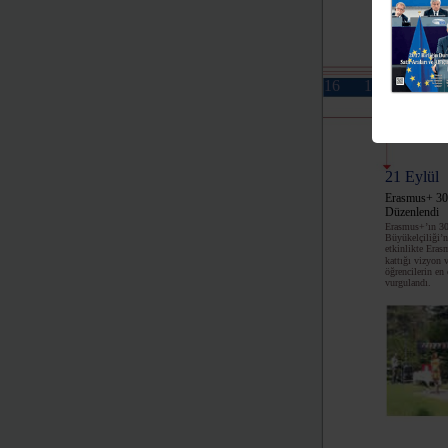
16
17
18
21 Eylül
Erasmus+ 30’
Düzenlendi
Erasmus+’ın 30
Büyükelçiliği’n
etkinlikte Eras
kattığı vizyon 
öğrencilerin en 
vurgulandı.