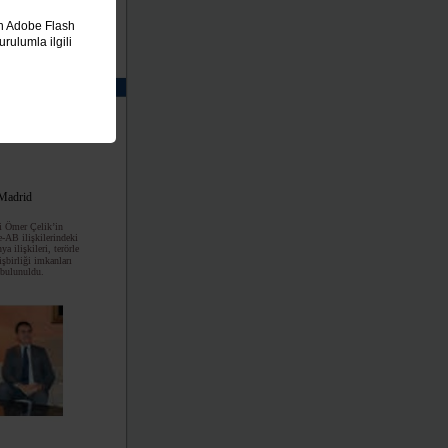
in Adobe Flash
rulumla ilgili
30
Madrid
i Ömer Çelik’in
-AB ilişkilerindeki
a ilişkileri, terörle
şbirliği imkanları
 bulunuldu.