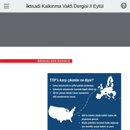
İNDİR
İktisadi Kalkınma Vakfı Dergisi // Eylül 2016
publication.pdf
3.2 MB