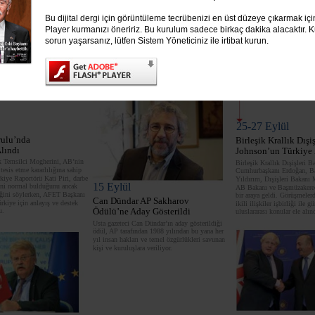
Bu dijital dergi için görüntüleme tecrübenizi en üst düzeye çıkarmak iç
Player kurmanızı öneririz. Bu kurulum sadece birkaç dakika alacaktır. Ku
sorun yaşarsanız, lütfen Sistem Yöneticiniz ile irtibat kurun.
3 4 5
6 7
8 9
10 11 12
1
25-27 Eylül
rulu’nda
Birleşik Krallık Dışi
lındı
Johnson’un Türkiye 
k Temsilci Mogherini, AB’nin
Birleşik Krallık Dışişleri 
 tesis etme kararlılığına sahip
Cumhurbaşkanı Erdoğan, Ba
iye Raportörü Kati Piri, darbe
Yıldırım, Dışişleri Bakanı
15 Eylül
ini normal bulduğunu ancak
AB Bakanı ve Başmüzakerec
diğini söylerken, AFET Başkanı
bir araya geldi. Görüşmelerd
Can Dündar AP Sakharov
rkiye için anlayış ve destek
ikili ilişkiler işbirliği ile 
u.
Ödülü’ne Aday Gösterildi
uluslararası konular ele alın
Usta gazeteci Can Dündar’ın aday gösterildiği
ödül, AP tarafından 1988 yılından bu yana her
yıl insan hakları ve temel özgürlükleri savunan
kişi ve kuruluşlara veriliyor.