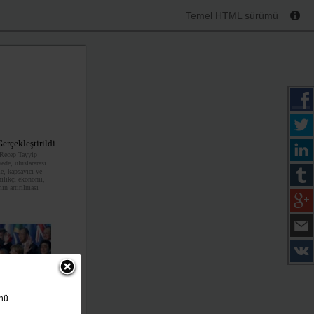
Temel HTML sürümü
erçekleştirildi
Recep Tayyip
vede, uluslararası
le, kapsayıcı ve
nilikçi ekonomi,
ın artırılması
ünü