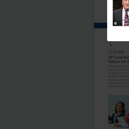
1
2
13 Eylül
AP Genel Ku
Türkiye Ele A
Toplantıda Yükse
yapıcı bir diyalog
olduğunu; AP Türk
girişimi önlemler
bazılarını eleştir
Elmar Brok ise Tü
çağrısında bulund