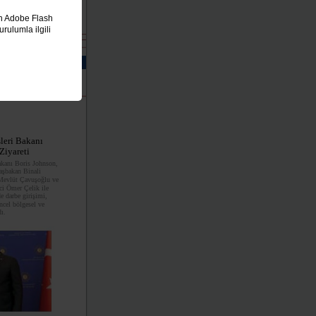
in Adobe Flash
rulumla ilgili
3
14
15
şleri Bakanı
Ziyareti
Bakanı Boris Johnson,
şbakan Binali
 Mevlüt Çavuşoğlu ve
i Ömer Çelik ile
e darbe girişimi,
güncel bölgesel ve
dı.