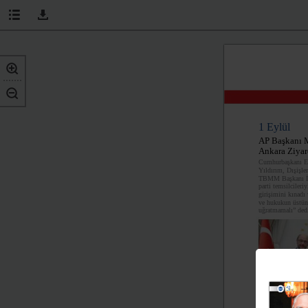
1 Eylül
AP Başkanı M
Ankara Ziyar
Cumhurbaşkanı Er
Yıldırım, Dışişl
TBMM Başkanı İs
parti temsilcileri
girişimini kınadı 
ve hukukun üstünl
uğratmamalı” ded