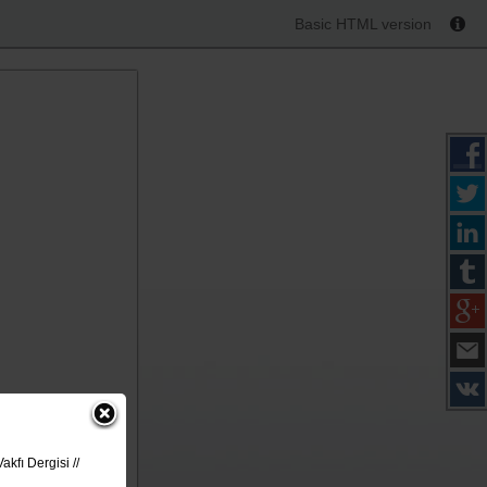
Basic HTML version
kfı Dergisi //