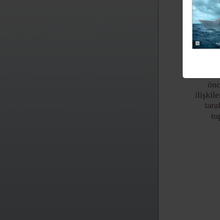
İ
2015 
ön
ilişkil
tara
to