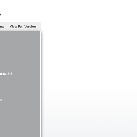
2
ents
|
View Full Version
DERGİSİ
lu