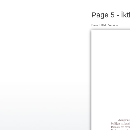
Page 5 - İkt
Basic HTML Version
Avrupa’nı
birliğin istikra
Bankası ve Avru