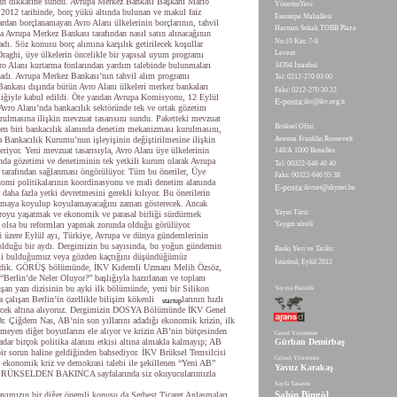
un dikkatine sundu. Avrupa Merkez Bankası Başkanı Mario
YönetimYeri:
 2012 tarihinde, borç yükü altında bulunan ve makul faiz
Esentepe Mahallesi
ardan borçlanamayan Avro Alanı ülkelerinin borçlarının, tahvil
Harman Sokak TOBB Plaza
a Avrupa Merkez Bankası tarafından nasıl satın alınacağının
No:10 Kat: 7-8
ladı. Söz konusu borç alımına karşılık getirilecek koşullar
Levent
Draghi, üye ülkelerin öncelikle bir yapısal uyum programı
ro Alanı kurtarma fonlarından yardım talebinde bulunmaları
34394 İstanbul
kladı. Avrupa Merkez Bankası’nın tahvil alım programı
Tel: 0212-270 93 00
nkası dışında bütün Avro Alanı ülkeleri merkez bankaları
Faks: 0212-270 30 22
rliğiyle kabul edildi. Öte yandan Avrupa Komisyonu, 12 Eylül
E-posta:
ikv@ikv.org.tr
 Avro Alanı’nda bankacılık sektöründe tek ve ortak gözetim
ulmasına ilişkin mevzuat tasarısını sundu. Paketteki mevzuat
Brüksel Ofisi:
en biri bankacılık alanında denetim mekanizması kurulmasını,
Avenue Franklin Roosevelt
pa Bankacılık Kurumu’nun işleyişinin değiştirilmesine ilişkin
eriyor. Yeni mevzuat tasarısıyla, Avro Alanı üye ülkelerinin
148/A 1000 Buxelles
ında gözetimi ve denetiminin tek yetkili kurum olarak Avrupa
Tel: 00322-646 40 40
tarafından sağlanması öngörülüyor. Tüm bu öneriler, Üye
Faks: 00322-646 95 38
nomi politikalarının koordinasyonu ve mali denetim alanında
E-posta:
ikvnet@skynet.be
aha fazla yetki devretmesini gerekli kılıyor. Bu önerilerin
lamaya koyulup koyulamayacağını zaman gösterecek. Ancak
Yayın Türü:
royu yaşatmak ve ekonomik ve parasal birliği sürdürmek
Yaygın süreli
da olsa bu reformları yapmak zorunda olduğu görülüyor.
 üzere Eylül ayı, Türkiye, Avrupa ve dünya gündemlerinin
olduğu bir aydı. Dergimizin bu sayısında, bu yoğun gündemin
Baskı Yeri ve Tarihi:
mli bulduğumuz veya gözden kaçtığını düşündüğümüz
İstanbul, Eylül 2012
erdik. GÖRÜŞ bölümünde, İKV Kıdemli Uzmanı Melih Özsöz,
. “Berlin’de Neler Oluyor?” başlığıyla hazırlanan ve toplam
şan yazı dizisinin bu ayki ilk bölümünde, yeni bir Silikon
Yayına Hazırlık
 çalışan Berlin’in özellikle bilişim kökenli
larının hızlı
startup
cek altına alıyoruz. Dergimizin DOSYA Bölümünde İKV Genel
Dr. Çiğdem Nas, AB’nin son yıllarını adadığı ekonomik krizin, ilk
lmeyen diğer boyutlarını ele alıyor ve krizin AB’nin bütçesinden
Genel Yönetmen
adar birçok politika alanını etkisi altına almakla kalmayıp; AB
Gürhan Demirbaş
 bir sorun haline geldiğinden bahsediyor. İKV Brüksel Temsilcisi
Görsel Yönetmen
 ekonomik kriz ve demokrasi talebi ile şekillenen “Yeni AB”
Yavuz Karakaş
, BRÜKSELDEN BAKINCA sayfalarında siz okuyucularımızla
Sayfa Tasarım
Şahin Bingöl
ayımızın bir diğer önemli konusu da Serbest Ticaret Anlaşmaları.