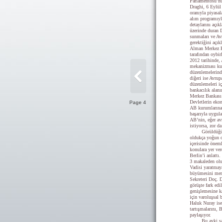
Parlamentosu’n
Draghi, 6 Eylül
oranıyla piyasal
alım programıyl
detaylarını açık
üzerinde duran 
sunmaları ve Av
gerektiğini açı
Alman Merkez Ba
tarafından oybi
2012 tarihinde,
mekanizması kur
düzenlemelerind
diğeri ise Avru
düzenlemeleri iç
bankacılık alan
Merkez Bankası 
Devletlerin eko
Page 4
AB kurumlarına d
başarıyla uygu
AB’nin, eğer av
istiyorsa, zor 
Görüldüğü
oldukça yoğun 
içerisinde öne
konulara yer v
Berlin’i anlattı
3 makaleden olu
Vadisi yaratmaya
büyümesini mer
Sekreteri Doç. 
görüşte fark edi
genişlemesine k
için varoluşsal
Haluk Nuray ise
tartışmalarını
paylaşıyor.
Bu ayki s