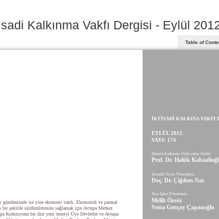
isadi Kalkınma Vakfı Dergisi - Eylül 201
Table of Cont
İKTİSADİ KALKINA VAKFI 
EYLÜL 2012
SAYI: 174
İktisadi Kalkınma Vakfı adına Sahibi:
Prof. Dr. Halûk Kabaalioğ
Sorumlu Yayın Yönetmeni:
Doç. Dr. Çiğdem Nas
Yazı İşleri Yönetmeni:
Melih Özsöz
n gündeminde ise yine ekonomi vardı. Ekonomik ve parasal
Sema Gençay Çapanoğlu
rlı bir şekilde sürdürülmesini sağlamak için Avrupa Merkez
pa Komisyonu bir dizi yeni öneriyi Üye Devletler ve Avrupa