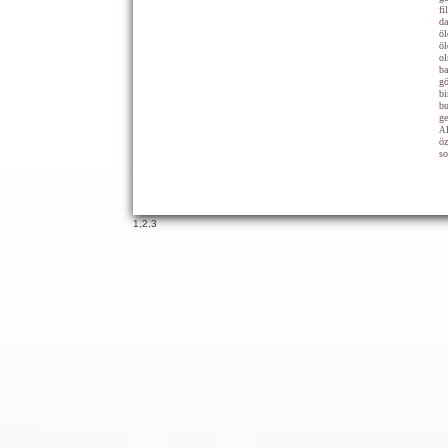
fi
da
öl
öl
ol
ba
gö
bi
bu
ge
AB
öz
so
1
,
2
,
3