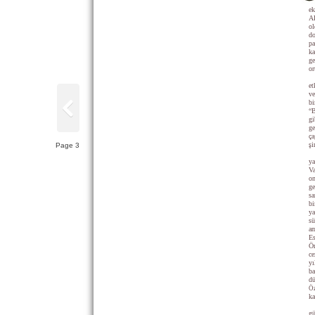
ek
AB
ol
do
pa
ka
ge
or
et
ve
bi
“B
gi
ge
ça
şi
Page 3
ya
Va
on
ge
sa
bi
ya
sü
am
Es
Ör
ce
yı
ba
dü
Öz
ka
gü