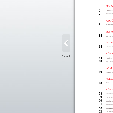
İKV F
6
“ABD’NİN 
7
İKV’DEN İ
GÖRÜ
8
BERLİN’DE
DOSY
14
AB’NİN 
İNCEL
24
AB’NİN A
GÜNC
Page 2
34
YEDİNCİ
38
2013-20
AB VE
40
AMBALAJ
ÜLKEL
48
İSVEÇ
GÜND
58
“TÜRKİYE’
59
AB KONS
60
DANİMAR
61
FEDERAL
62
ALMANYA
63
AP ÜYES