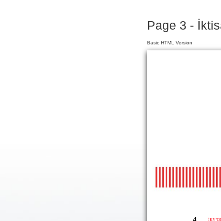
Page 3 - İkti
Basic HTML Version
4
İKV’D