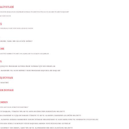
AALİYETLERİ
GELECEK BAŞKANLIK SEÇİMLERİ SONRASI TİCARET POLİTİKASI VE AB-ABD TİCARET İLİŞKİLERİ”
Kİ YENİ YAYIN
Ş
 NELER OLUYOR? YENİ NESİL SİLİKON VADİSİ
A
DURUMU: NASIL BİR GELECEĞE DOĞRU?
EME
KDETTİĞİ SERBEST TİCARET ANLAŞMALARI’NA İLİŞKİN GELİŞMELER
EL
 ÇERÇEVE PROGRAMI ALTINDA PROJE SUNMAK İÇİN SON FIRSATLAR
14 AKADEMİK YILI JEAN MONNET BURS PROGRAMI BAŞVURULARI BAŞLADI
 İŞ DÜNYASI
 SEKTÖRÜ
ER DOSYASI
EMDEN
NİN AB ÜYELİK SÜRECİ DEVAM ETMELİ”
EYİ BAŞKANI, TÜRKİYE’NİN AB’YE KATILIM SÜRECİNİN DURDUĞUNU BELİRTTİ
KA EKONOMİ VE İÇİŞLERİ BAKANI TÜRKİYE’Yİ AB’YE ALMANIN ZAMANININ GELDİĞİNİ BELİRTTİ
 ALMANYA ANAYASA MAHKEMESİ AVRUPA İSTİKRAR MEKANİZMASI VE KURTARMA FONU’NU ANAYASA’YA UYGUN BULDU
’YA KISA SÜRELİ SCHENGEN VİZESİ BAŞVURULARINDA YENİ DÜZENLEME GETİRİLDİ
İ GEOFFREY VAN ORDEN, GKRY’NİN AB’YE ALINMASININ BİR HATA OLDUĞUNU BELİRTTİ