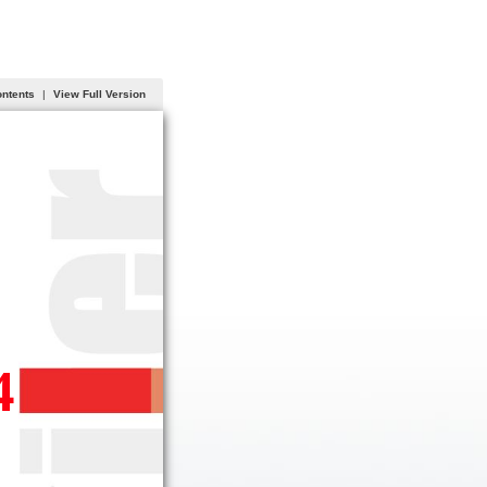
ontents
|
View Full Version
4