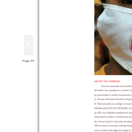
Page 25
AB’NİN YOL HARİTASI
Küresel ekonomik krizin etkile
Devletleri’nin yaşadığı borç krizleri v
pa pazarındaki iç talebin daralmasına y
te, Avrupa ekonomisi önemli bir durgu
di. Mali kaynakların azaldığı ve kamu 
lamalar getirilen bir dönemde, iç 
şın AB, ticari ilişkilerini geliştirerek dı
ekonomisini yeniden canlandırmayı hed
dar küresel mali kriz dış talep daralma
AB’nin dünya ticaretinin yaklaşık beşte
rek bu alanda önderliğini koruduğu da 