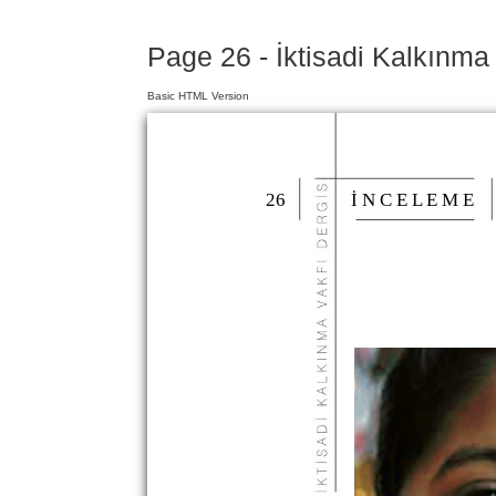
Page 26 - İktisadi Kalkınma 
Basic HTML Version
26
İ N C E L E M E