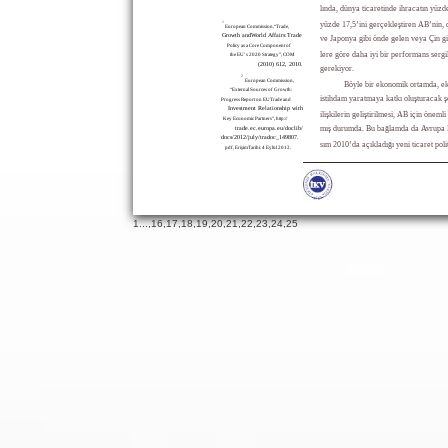
lında, dünya ticaretinde ihracatın yüzde
1
yüzde 17,5’ini gerçekleştiren AB’nin,
European Commission,“Trade,
Growth andWorld Affairs:Trade
ve Japonya gibi önde gelen veya Çin gib
Policy as a Core Component of
lere göre daha iyi bir performans serg
the EU’s 2020 Strategy”, COM
(2010) 612, 2010.
gerekiyor.
2
European Commission,
Böyle bir ekonomik ortamda, 
“External Sources of Growth:
istihdam yaratmaya katkı oluşturacak 
Progress Report on EUTrade and
Investment Relationship with
ilişkilerin geliştirilmesi, AB için önemli
Key Economic Partners”, http://
trade.ec.europa.eu/doclib/
mış durumda. Bu bağlamda da Avrupa
docs/2012/july/tradoc_149807.
sım 2010’da açıkladığı yeni ticaret polit
pdf, ErişimTarihi: 4 Eylül 2012.
19
65
1
...,
16
,
17
,
18
,
19
,
20
,
21
,
22
,
23
,
24
,
25