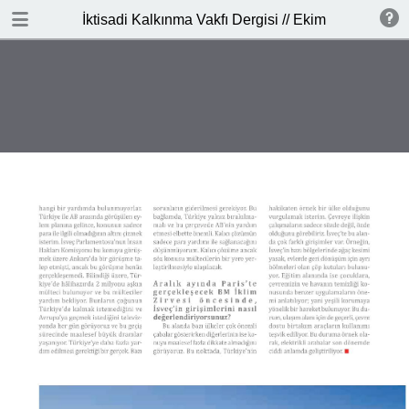
DOWNLOAD
İktisadi Kalkınma Vakfı Dergisi // Ekim 2015
publication.pdf
16.1 MB