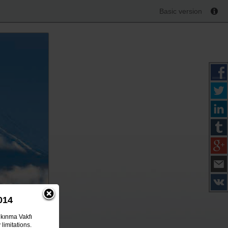
Basic version
RU:
A
014
lkınma Vakfı
limitations.