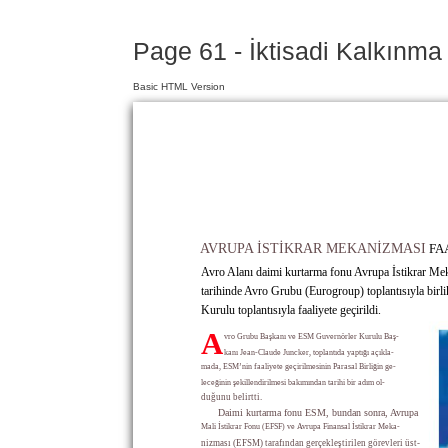
Page 61 - İktisadi Kalkınma
Basic HTML Version
AVRUPA İSTİKRAR MEKANİZMASI
FA
Avro Alanı daimi kurtarma fonu Avrupa İstikrar M
tarihinde Avro Grubu (Eurogroup) toplantısıyla birl
Kurulu toplantısıyla faaliyete geçirildi.
A
vro Grubu Başkanı ve ESM Guvernörler Kurulu Baş-
kanı Jean-Claude Juncker, toplantıda yaptığı açıkla-
mada, ESM’nin faaliyete geçirilmesinin Parasal Birliğin ge-
leceğinin şekillendirilmesi bakımından tarihi bir adım ol-
duğunu belirtti.
Daimi kurtarma fonu ESM, bundan sonra, Avrupa
Mali İstikrar Fonu (EFSF) ve Avrupa Finansal İstikrar Meka-
nizması (EFSM) tarafından gerçekleştirilen görevleri üst-