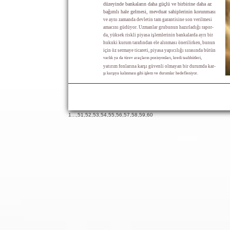
düzeyinde bankaların daha güçlü ve birbirine daha az
bağımlı hale gelmesi, mevduat sahiplerinin korunması
ve aynı zamanda devletin tam garantisine son verilmesi
amacını güdüyor. Uzmanlar grubunun hazırladığı rapor-
da, yüksek riskli piyasa işlemlerinin bankalarda ayrı bir
hukuki kurum tarafından ele alınması önerilirken, bunun
için öz sermaye ticareti, piyasa yapıcılığı sırasında bütün
varlık ya da türev araçların pozisyonları, kredi taahhütleri,
yatırım fonlarına karşı güvenli olmayan bir durumda kar-
şı karşıya kalınması gibi işlem ve durumlar hedefleniyor.
1
...,
51
,
52
,
53
,
54
,
55
,
56
,
57
,
58
,
59
,
60