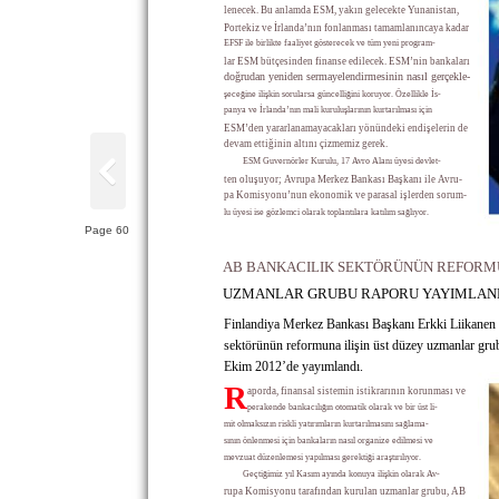
lenecek. Bu anlamda ESM, yakın gelecekte Yunanistan,
Portekiz ve İrlanda’nın fonlanması tamamlanıncaya kadar
EFSF ile birlikte faaliyet gösterecek ve tüm yeni program-
lar ESM bütçesinden finanse edilecek. ESM’nin bankaları
doğrudan yeniden sermayelendirmesinin nasıl gerçekle-
şeceğine ilişkin sorularsa güncelliğini koruyor. Özellikle İs-
panya ve İrlanda’nın mali kuruluşlarının kurtarılması için
ESM’den yararlanamayacakları yönündeki endişelerin de
devam ettiğinin altını çizmemiz gerek.
ESM Guvernörler Kurulu, 17 Avro Alanı üyesi devlet-
ten oluşuyor; Avrupa Merkez Bankası Başkanı ile Avru-
pa Komisyonu’nun ekonomik ve parasal işlerden sorum-
lu üyesi ise gözlemci olarak toplantılara katılım sağlıyor.
Page 60
AB BANKACILIK SEKTÖRÜNÜN REFORMU
UZMANLAR GRUBU RAPORU YAYIMLAN
Finlandiya Merkez Bankası Başkanı Erkki Liikanen 
sektörünün reformuna ilişin üst düzey uzmanlar grub
Ekim 2012’de yayımlandı.
R
aporda, finansal sistemin istikrarının korunması ve
perakende bankacılığın otomatik olarak ve bir üst li-
mit olmaksızın riskli yatırımların kurtarılmasını sağlama-
sının önlenmesi için bankaların nasıl organize edilmesi ve
mevzuat düzenlemesi yapılması gerektiği araştırılıyor.
Geçtiğimiz yıl Kasım ayında konuya ilişkin olarak Av-
rupa Komisyonu tarafından kurulan uzmanlar grubu, AB