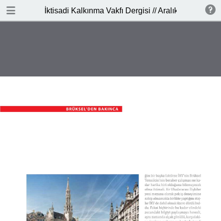
İNDİR
İktisadi Kalkınma Vakfı Dergisi // Aralık 2016
publication.pdf
3.0 MB