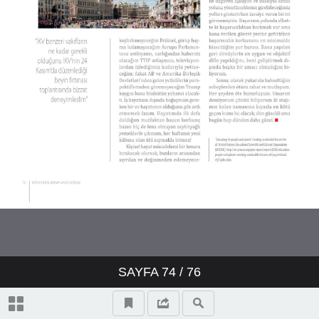
SAYFA
74
/ 76