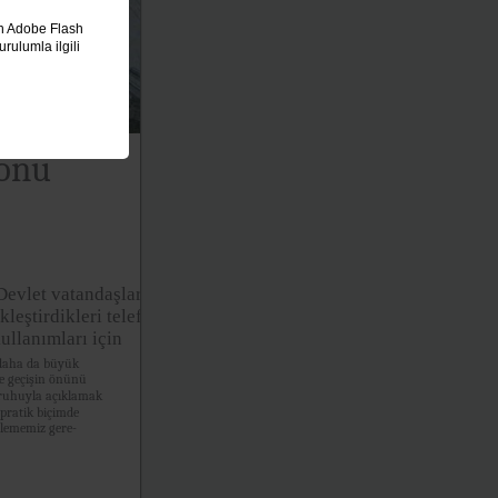
in Adobe Flash
rulumla ilgili
Sonu
Devlet vatandaşları,
leştirdikleri telefon
kullanımları için
 daha da büyük
çe geçişin önünü
ruhuyla açıklamak
ratik biçimde
celememiz gere-