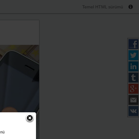
Temel HTML sürümü
ünü